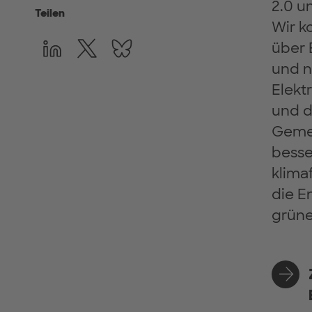
2.0 u
Teilen
Wir k
über 
und n
Elekt
und 
Gemei
besse
klima
die E
grüne