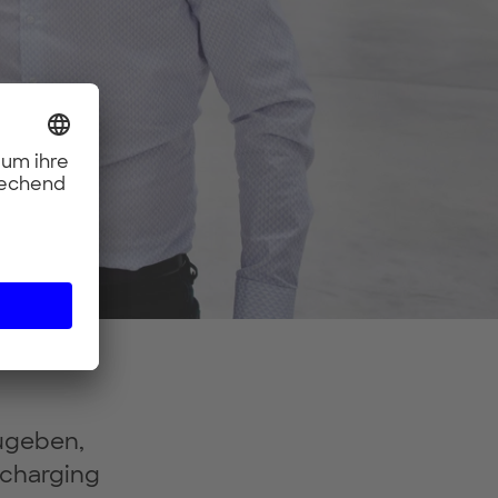
zugeben,
encharging