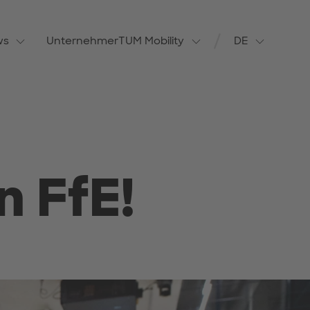
ws
UnternehmerTUM Mobility
DE
Sprache wechs
 FfE!