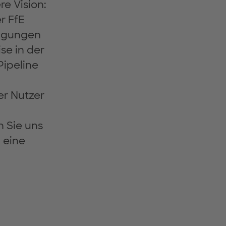
e Vision:
r FfE
ingungen
se in der
Pipeline
r Nutzer
n Sie uns
 eine