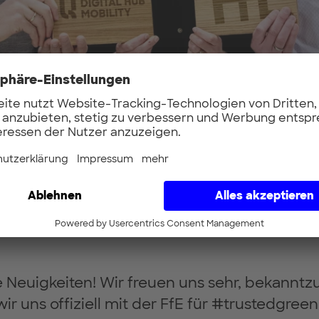
 Neuigkeiten! Wir freuen uns sehr, bekannt
wir uns offiziell mit der FfE für #trustedgre