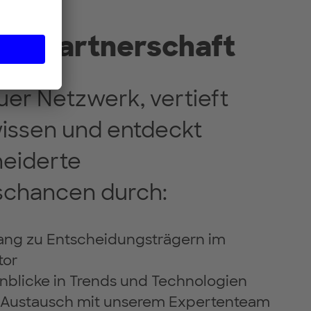
onspartnerschaft
uer Netzwerk, vertieft
issen und entdeckt
eiderte
chancen durch:
ang zu Entscheidungsträgern im
tor
inblicke in Trends und Technologien
n Austausch mit unserem Expertenteam