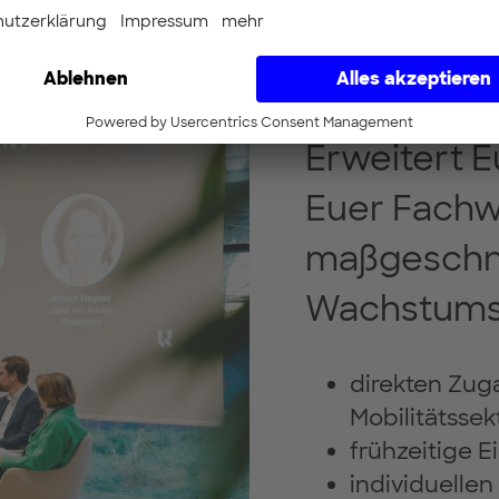
Innovati
Erweitert E
Euer Fachw
maßgeschn
Wachstums
direkten Zug
Mobilitätssek
frühzeitige E
individuelle