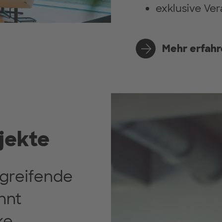
exklusive Ve
Mehr erfahr
jekte
greifende
nnt
ke,