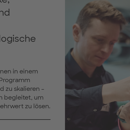
nd
logische
onen in einem
n Programm
 zu skalieren –
n begleitet, um
ehrwert zu lösen.