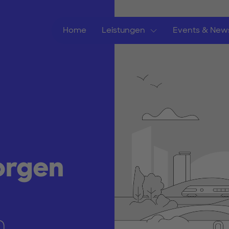
Home
Leistungen
Events & New
orgen
n