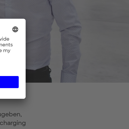
zugeben,
encharging