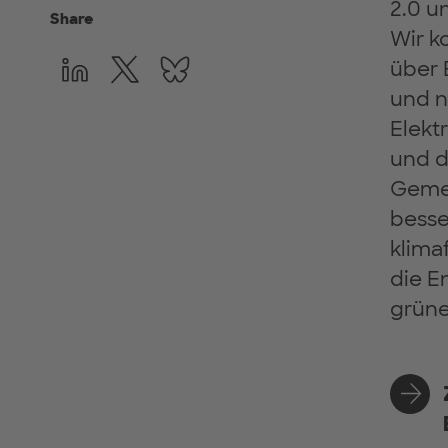
2.0 u
Share
Wir k
über 
und n
Elekt
und 
Gemei
besse
klima
die E
grüne