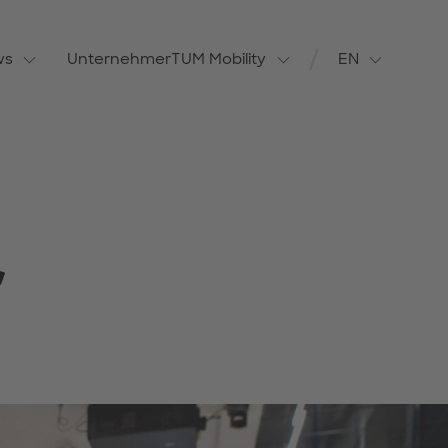
ws
UnternehmerTUM Mobility
EN
Switch langua
r