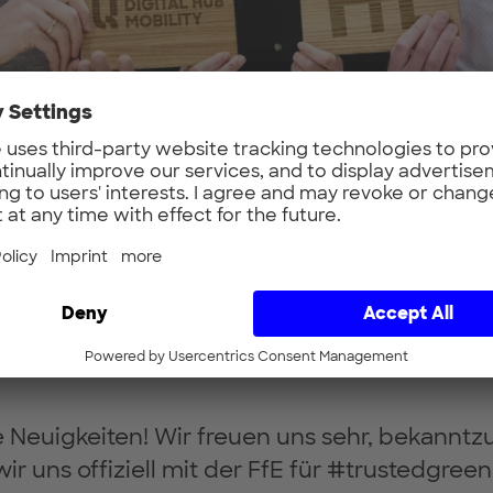
 Neuigkeiten! Wir freuen uns sehr, bekannt
wir uns offiziell mit der FfE für #trustedgre