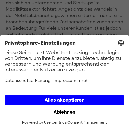
das sich an Unternehmen und Start-ups im
Mobilitätssektor richtet. Angesichts des Wandels in
der Mobilitätsbranche gewinnen unternehmens- und
branchenübergreifende Partnerschaften zunehmend
an Bedeutung. Für viele unserer Kunden ist es jedoch
zeitaufwändig, solche Partnerschaften zu gründen,
komplex zu verwalten und schwierig, sie auf
Erfolgskurs zu halten.
Unsere Lösungen:
Eine neutrale Plattform für den schnellen Start
von Kooperationsprojekten und das
Management der Interessen von Stakeholdern
Domänenspezifisches Fachwissen und
effektives Projektmanagement
Schnelles, kollaboratives Prototyping zum
Erstellen, Testen und Lernen in hohem Tempo
Zu den Partnern zählen Unternehmen, Start-
ups, Wissenschaft und Städte