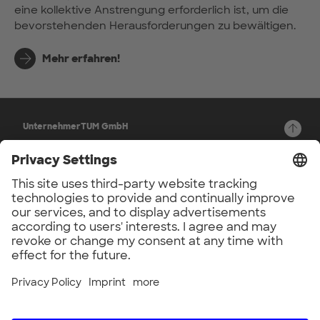
eine kollektive Anstrengung erforderlich ist, um die
bevorstehenden Herausforderungen zu bewältigen.
Mehr erfahren!
UnternehmerTUM GmbH
Lichtenbergstraße 6
Back to top
D-85748 München
Deutschland
Privacy Settings
© 2026
Channels
LinkedIn
Community