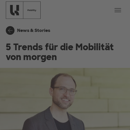
Skip to main content
Op
News & Stories
5 Trends für die Mobilität
von morgen